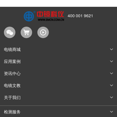
400 001 9621
电镜商城
耗材商城
应用案例
淘宝商城
论文案例
资讯中心
购物指南
获奖案例
企业新闻
电镜文教
行业信息
电子显微镜博物馆
关于我们
通知公告
电子显微镜教育
公司简介
中镜讲堂
检测服务
实验技术培训
发展历程