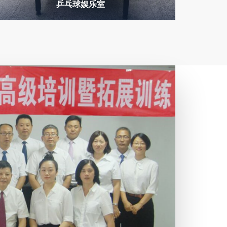
乒乓球娱乐室