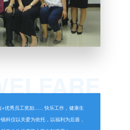
WELFARE
优秀员工奖励...... 快乐工作，健康生
中镜科仪以关爱为依托，以福利为后盾，