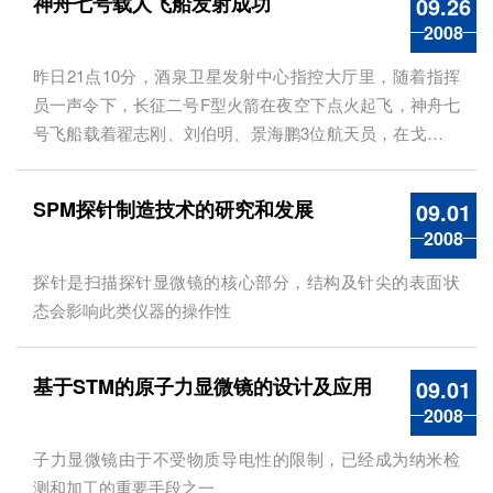
神舟七号载人飞船发射成功
09.26
2008
昨日21点10分，酒泉卫星发射中心指控大厅里，随着指挥
员一声令下，长征二号F型火箭在夜空下点火起飞，神舟七
号飞船载着翟志刚、刘伯明、景海鹏3位航天员，在戈壁茫
茫的深邃夜空中飞向太空，开始人类漫步太空之旅。
SPM探针制造技术的研究和发展
09.01
2008
探针是扫描探针显微镜的核心部分，结构及针尖的表面状
态会影响此类仪器的操作性
基于STM的原子力显微镜的设计及应用
09.01
2008
子力显微镜由于不受物质导电性的限制，已经成为纳米检
测和加工的重要手段之一