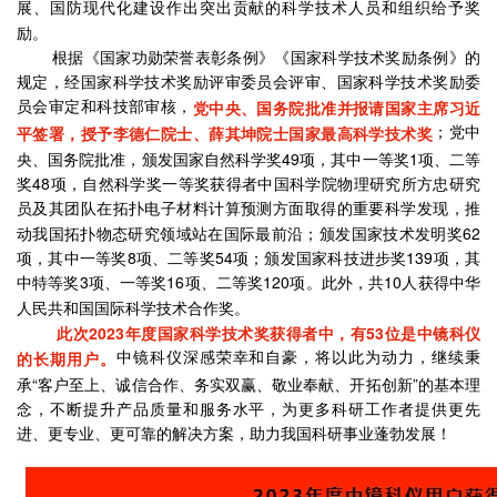
展、国防现代化建设作出突出贡献的科学技术人员和组织给予奖
励。
根据《国家功勋荣誉表彰条例》《国家科学技术奖励条例》的
规定，经国家科学技术奖励评审委员会评审、国家科学技术奖励委
员会审定和科技部审核，
党中央、国务院批准并报请国家主席习近
；党中
平签署，授予李德仁院士、薛其坤院士国家最高科学技术奖
央、国务院批准，颁发国家自然科学奖49项，其中一等奖1项、二等
奖48项，自然科学奖一等奖获得者中国科学院物理研究所方忠研究
员及其团队在拓扑电子材料计算预测方面取得的重要科学发现，推
动我国拓扑物态研究领域站在国际最前沿；颁发国家技术发明奖62
项，其中一等奖8项、二等奖54项；颁发国家科技进步奖139项，其
中特等奖3项、一等奖16项、二等奖120项。此外，共10人获得中华
人民共和国国际科学技术合作奖。
此次2023年度国家科学技术奖获得者中，有53位是中镜科仪
中镜科仪深感荣幸和自豪，将以此为动力，继续秉
的长期用户。
承
“客户至上、诚信合作、务实双赢、敬业奉献、开拓创新”
的基本理
念，
不断提升产品质量和服务水平，为更多科研工作者提供更先
进、更专业、更可靠的解决方案，助力我国科研事业蓬勃发展！