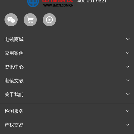
400 001 9621
电镜商城
耗材商城
应用案例
淘宝商城
论文案例
资讯中心
购物指南
获奖案例
企业新闻
电镜文教
行业信息
电子显微镜博物馆
关于我们
通知公告
电子显微镜教育
公司简介
中镜讲堂
检测服务
实验技术培训
发展历程
中科百测
产权交易
企业风采