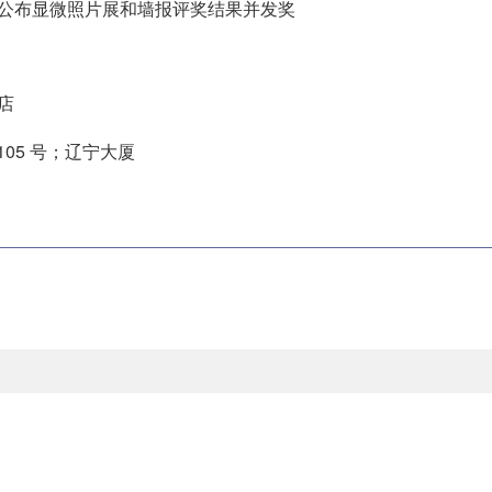
布显微照片展和墙报评奖结果并发奖
酒店
05 号；辽宁大厦