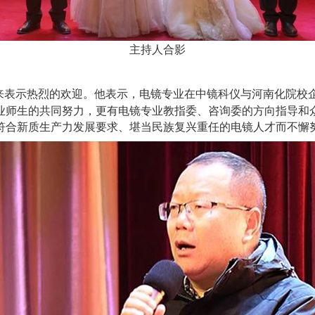
主持人合影
来表示热烈的欢迎。他表示，电镜专业在中镜科仪与河南化院校
业师生的共同努力，更有电镜专业教指委、咨询委的方向指导和
符合新质生产力发展要求、堪当民族复兴重任的电镜人才而不懈