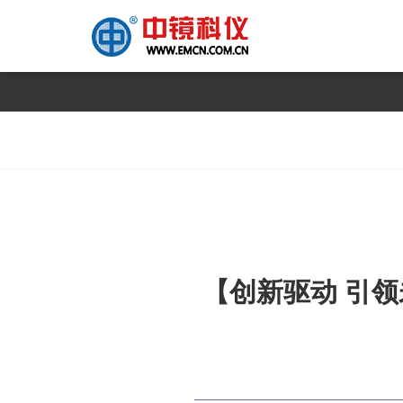
【创新驱动 引领