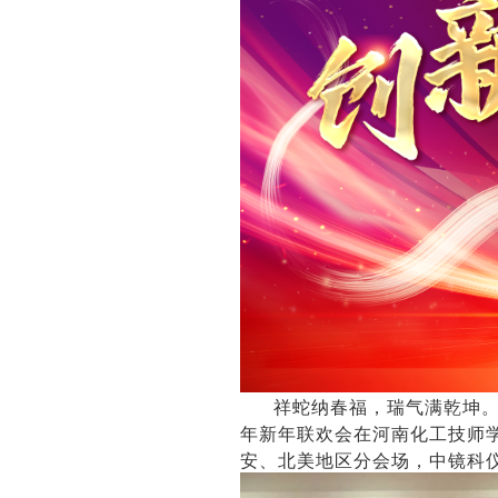
祥蛇纳春福，瑞气满乾坤。1
年新年联欢会在河南化工技师
安、北美地区分会场，中镜科