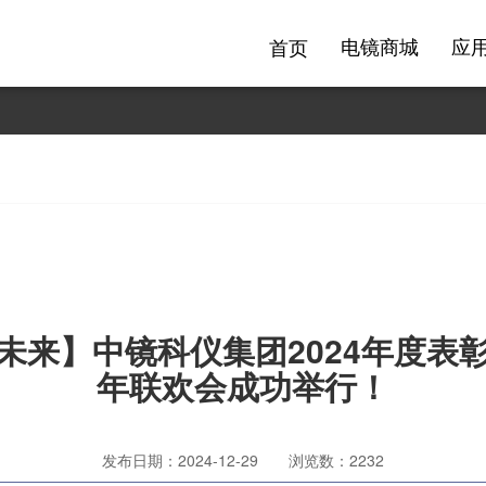
电镜商城
应
首页
未来】中镜科仪集团2024年度表彰
年联欢会成功举行！
发布日期：2024-12-29
浏览数：2232