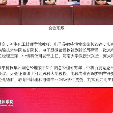
会议现场
继高，河南化工技师学院教授、电子显微镜博物馆馆长管铮，实
实验技术学院名誉院长、电子显微镜博物馆副馆长郭新勇，微束
总经理王萍，中镜科仪研发部主任、河南大学教授张兴堂，河大
微束科技集团副总经理兼中科百测总经理许耀华，中科百测副总
会议。大会还邀请了河北医科大学教授、电镜专业咨询委副主任
心孔德胜、教育部郭珊和电镜专业24级学生贾赟、刘富宽共同主