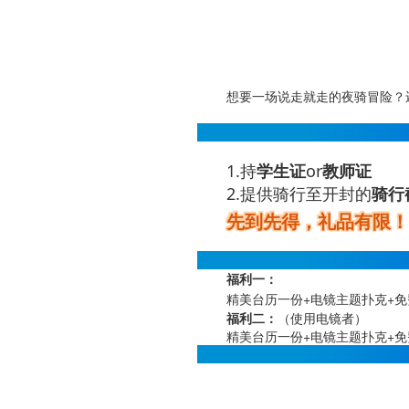
想要一场说走就走的夜骑冒险？
领取条件
1.持
学生证
or
教师证
2.提供骑行至开封的
骑行
先到先得，礼品有限！
福利详情
福利一：
精美台历一份+电镜主题扑克+
福利二：
（使用电镜者）
精美台历一份+电镜主题扑克+免
领取方式